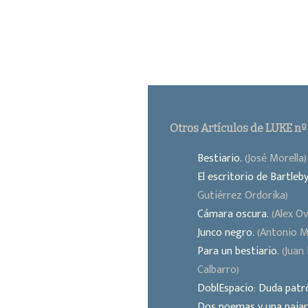
Otros Artículos de LUKE nº
Bestiario.
(José Morella)
El escritorio de Bartleby
Gutiérrez Ordorika)
Cámara oscura.
(Alex Ov
Junco negro.
(Antonio M
Para un bestiario.
(Juan 
Calbarro)
DoblEspacio: Duda patr
Dos poemas y una pajar