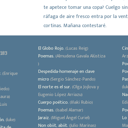
te apetece tomar una copa? Cuelgo sin
ráfaga de aire fresco entra por la vent
cortinas. Mañana contestaré.
El Globo Rojo.
(Lucas Reig)
Cin
 183
Poemas.
(Almudena Gavala Alústiza
Arz
)
Po
Despedida-homenaje en clave
Po
.
(Enrique
micro
(Sergio Sánchez-Pando)
Pas
El norte es el sur.
(Olga Jojlova y
(lu
iedo)
Eugenio López Arriazu)
Na
aura)
Cuerpo poético.
(Iñaki Rubio)
Edi
Luis
Poemas.
(Isabel Alamar)
Po
Jaraiz.
(Miguel Ángel Curiel)
Lo 
ón.
(luke)
Non obiit, abiit.
(Julio Marinas)
Mar
ita de