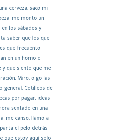
una cerveza, saco mi
cabeza, me monto un
s en los sábados y
ta saber que los que
res que frecuento
pan en un horno o
e y que siento que me
ación. Miro, oigo las
o general. Cotilleos de
tecas por pagar, ideas
 hora sentado en una
da, me canso, llamo a
aparta el pelo detrás
e que estoy aquí solo