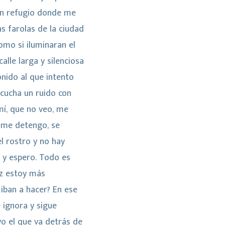
 un refugio donde me
s farolas de la ciudad
omo si iluminaran el
alle larga y silenciosa
nido al que intento
scucha un ruido con
mí, que no veo, me
i me detengo, se
el rostro y no hay
 y espero. Todo es
ez estoy más
 iban a hacer? En ese
ignora y sigue
yo el que va detrás de