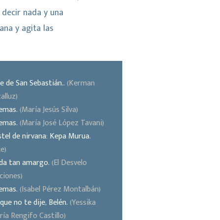
 decir nada y una
ana y agita las
e de San Sebastián..
(Kerman
alluz)
emas.
(María Jesús Silva)
emas.
(María José López Tavani)
tel de nirvana: Kepa Murua.
ke)
da tan amargo.
(El Desvelo
ciones)
emas.
(Isabel Pérez Montalbán)
que no te dije, Belén.
(Yessika
ía Rengifo Castillo)