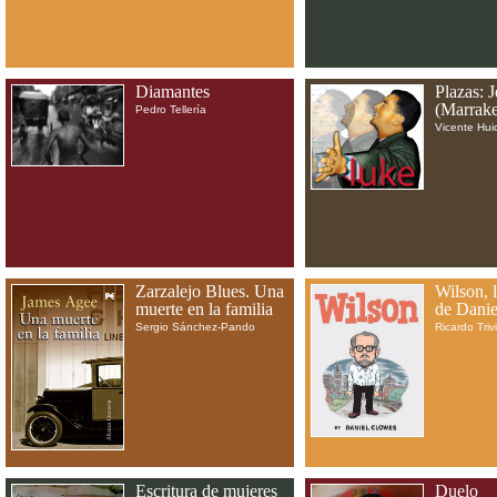
Diamantes
Plazas: 
(Marrake
Pedro Tellería
Vicente Huic
Zarzalejo Blues. Una
Wilson, 
muerte en la familia
de Dani
Sergio Sánchez-Pando
Ricardo Triv
Escritura de mujeres
Duelo