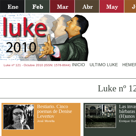
INICIO
ULTIMO LUKE
HEME
Luke nº 121 - Octubre 2010 (ISSN: 1578-8644)
Luke nº 1
Bestiario. Cinco
Las inva
poemas de Denise
bárbaras 
Levertov
(H)unos
José Morella
Enrique Gut