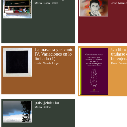
María Luisa Balda
José Manue
La máscara y el canto
Un libro
IV. Variaciones en lo
titularse 
limitado (1)
berenjen
Emilio Varela Froján
David Vicen
paisajeinterior
Marta Ballbè