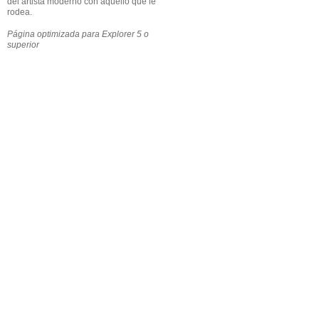
del artista moderno con aquello que le
rodea.
Página optimizada para Explorer 5 o
superior