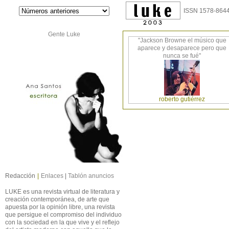
ISSN 1578-8644
Gente Luke
"Jackson Browne el músico que
aparece y desaparece pero que
nunca se fué"
roberto gutiérrez
Redacción
|
Enlaces
|
Tablón anuncios
LUKE es una revista virtual de literatura y
creación contemporánea, de arte que
apuesta por la opinión libre, una revista
que persigue el compromiso del individuo
con la sociedad en la que vive y el reflejo