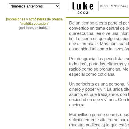
ISSN 1578-8644 |
Impresiones y atmósferas de prensa
De un tiempo a esta parte el per
"maldita vocación"
joel lópez astorkiza
convertido en tema central de 
que escucha, lee o ve una info
fin. Lo cierto es que algo suce
que el mensaje. Más aún cuand
obscenidad tal como la invasión
Por desgracia, los periodistas s
todo dos), portadas efímeras y 
rápido como se pronuncian. Men
especial como cotidiana.
Un periodista es una persona. 
dinero y poder vivir. La única di
asunto, es que trabajamos con l
sociedad en que vivimos. Con t
encierra.
Maravilloso porque somos unos p
suficientemente alta como para
(nuestra audiencia) lo que está