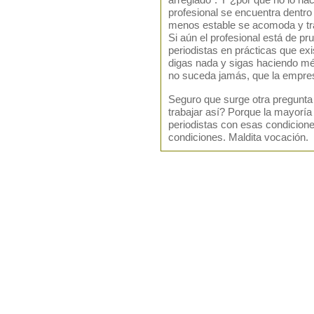
arreglado”. Y ¿por qué no lo ha
profesional se encuentra dentr
menos estable se acomoda y tra
Si aún el profesional está de p
periodistas en prácticas que ex
digas nada y sigas haciendo mér
no suceda jamás, que la empres
Seguro que surge otra pregunt
trabajar así? Porque la mayoría 
periodistas con esas condicion
condiciones. Maldita vocación.