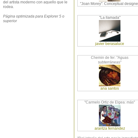
del artista moderno con aquello que le
"Joan Morey": Conceptual designe
rodea.
Página optimizada para Explorer 5 o
"La llamada"
superior
javier berasaluce
Chemin de fer: "Aguas
subterráneas"
ana santos
"Carmelo Ortiz de Elgea: más"
arantza fernández