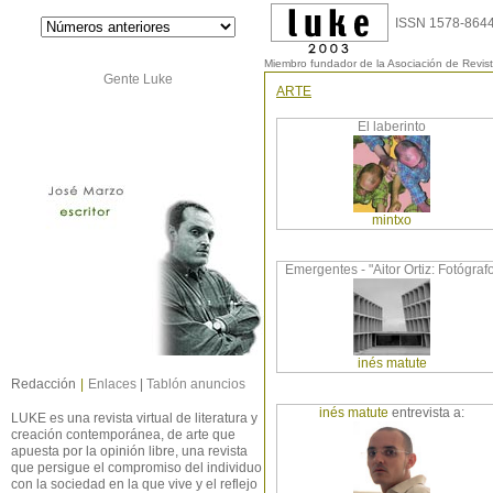
ISSN 1578-8644
Miembro fundador de la Asociación de Revist
Gente Luke
ARTE
El laberinto
mintxo
Emergentes - "Aitor Ortiz: Fotógraf
inés matute
Redacción
|
Enlaces
|
Tablón anuncios
inés matute
entrevista a:
LUKE es una revista virtual de literatura y
creación contemporánea, de arte que
apuesta por la opinión libre, una revista
que persigue el compromiso del individuo
con la sociedad en la que vive y el reflejo