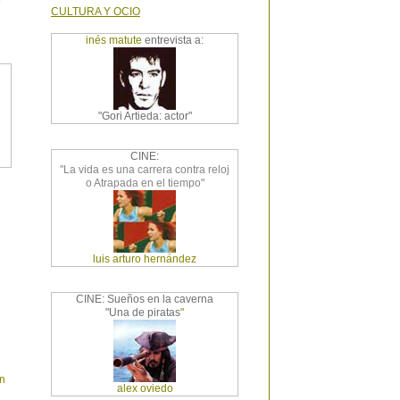
"
CULTURA Y OCIO
inés matute
entrevista a:
"Gori Artieda: actor"
CINE:
"La vida es una carrera contra reloj
o Atrapada en el tiempo"
luis arturo hernández
CINE: Sueños en la caverna
"Una de piratas
"
an
alex oviedo