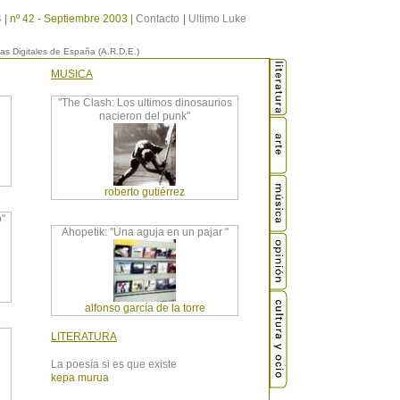
 |
nº 42
-
Septiembre 2003 |
Contacto
|
Ultimo Luke
as Digitales de España (A.R.D.E.)
MUSICA
"The Clash: Los ultimos dinosaurios
nacieron del punk"
roberto gutiérrez
o"
Ahopetik: "Una aguja en un pajar "
alfonso garcía de la torre
LITERATURA
La poesía si es que existe
kepa murua