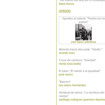
"Del interés del arte por lo inmediato
kepa murua
OPINIÓN
Apuntes al natural: "Pasión por la
pasión"
joel lópez astorkiza
Mirando hacia otra parte: "Intuitio "
vicente huici
Cruce de caminos: "Soledad"
maría luisa balda
El paso: "El miedo a la igualdad"
josé marzo
"Barroco"
luis arturo hernández
Ventanal de arena: "La escritura del
cuerpo"
santiago rodríguez guerrero-strach