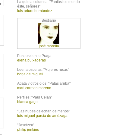
La quinta columna: "Fantástico mundo
r
éste, señores"
luis arturo hernández
Bestiario
josé morella
Paseos desde Praga
elena buixaderas
Leer a oscuras: "Mujeres rusas"
borja de miguel
Agata y otros ojos: "Patas arriba"
mari carmen moreno
Perfiles: "Paul Celan"
blanca gago
"Las nubes os echan de menos"
luis miguel garcía de amézaga
"Jasotzea"
philip jenkins