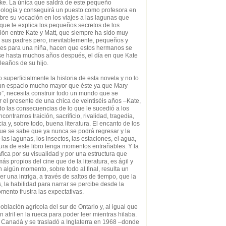
ake. La única que saldrá de este pequeño
zoología y conseguirá un puesto como profesora en
bre su vocación en los viajes a las lagunas que
que le explica los pequeños secretos de los
ción entre Kate y Matt, que siempre ha sido muy
de sus padres pero, inevitablemente, pequeños y
les para una niña, hacen que estos hermanos se
rse hasta muchos años después, el día en que Kate
leaños de su hijo.
superficialmente la historia de esta novela y no lo
ta un espacio mucho mayor que éste ya que Mary
go”, necesita construir todo un mundo que se
 el presente de una chica de veintiséis años –Kate,
do las consecuencias de lo que le sucedió a los
contramos traición, sacrificio, rivalidad, tragedia,
a y, sobre todo, buena literatura. El encanto de los
que se sabe que ya nunca se podrá regresar y la
las lagunas, los insectos, las estaciones, el agua,
tura de este libro tenga momentos entrañables. Y la
ica por su visualidad y por una estructura que
s propios del cine que de la literatura, es ágil y
n algún momento, sobre todo al final, resulta un
 una intriga, a través de saltos de tiempo, que la
, la habilidad para narrar se percibe desde la
mento frustra las expectativas.
ación agrícola del sur de Ontario y, al igual que
 atril en la rueca para poder leer mientras hilaba.
Canadá y se trasladó a Inglaterra en 1968 –donde