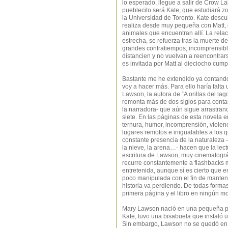
lo esperado, llegue a salir de Crow L
pueblecito será Kate, que estudiará 
la Universidad de Toronto. Kate descu
realiza desde muy pequeña con Matt, 
animales que encuentran allí. La rela
estrecha, se refuerza tras la muerte 
grandes contratiempos, incomprensib
distancien y no vuelvan a reencontra
es invitada por Matt al dieciocho cump
Bastante me he extendido ya contando 
voy a hacer más. Para ello haría fal
Lawson, la autora de “A orillas del la
remonta más de dos siglos para contar
la narradora- que aún sigue arrastran
siete. En las páginas de esta novela en
ternura, humor, incomprensión, violenci
lugares remotos e inigualables a los 
constante presencia de la naturaleza –
la nieve, la arena…- hacen que la lec
escritura de Lawson, muy cinematográf
recurre constantemente a flashbacks má
entretenida, aunque sí es cierto que e
poco manipulada con el fin de mantener
historia va perdiendo. De todas formas
primera página y el libro en ningún mo
Mary Lawson nació en una pequeña pobl
Kate, tuvo una bisabuela que instaló un
Sin embargo, Lawson no se quedó en 