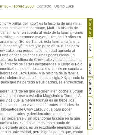
nº 36
-
Febrero 2003 |
Contacto
|
Ultimo Luke
mo “A orillas del lago”) es la historia de una niña,
r de la historia su hermano, Matt. La historia de
ar sin tener en cuenta al resto de la familia –unos
 tráfico, un hermano mayor (Luke, de 19 años en
na menor (Bo, de 1 año). Esta familia -la familia
ue construyó un atril y lo puso en su rueca para
 Crow Lake, una pequeña comunidad agrícola al
r una docena de fincas, unas pocas casas, un
 casa “era la última de Crow Lake y estaba bastante
 kilómetros de tierras inexploradas, y luego el Polo
omunidad no se puede contar sin tener en cuenta a
adoras de Crow Lake-, y la historia de la familia
to indeterminado de finales del siglo XX, cuando la
e poco que ha perdido a sus padres, se entrecruzan.
ueren la tarde en que deciden ir en coche a Struan
a a marcharse a estudiar Magisterio a Toronto. A
es y de que la menor todavía es un bebé, los
familiares –que viven en diferentes ciudades de
 kilómetros de Crow Lake, y que para poder
 que separarlos- y deciden afrontar su nueva
s sin separarse y sin abandonar la casa en la que
unciar a los estudios que estaba a punto de
e diecisiete años, es un estudiante ejemplar y aún
r a la universidad, pero algo impedirá que, contra