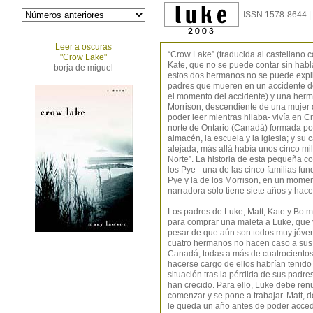
ISSN 1578-8644 |
Leer a oscuras
“Crow Lake” (traducida al castellano co
"Crow Lake"
Kate, que no se puede contar sin habla
borja de miguel
estos dos hermanos no se puede explic
padres que mueren en un accidente de
el momento del accidente) y una herma
Morrison, descendiente de una mujer q
poder leer mientras hilaba- vivía en
norte de Ontario (Canadá) formada po
almacén, la escuela y la iglesia; y su
alejada; más allá había unos cinco mil
Norte”. La historia de esta pequeña c
los Pye –una de las cinco familias fund
Pye y la de los Morrison, en un momen
narradora sólo tiene siete años y hac
Los padres de Luke, Matt, Kate y Bo m
para comprar una maleta a Luke, que v
pesar de que aún son todos muy jóven
cuatro hermanos no hacen caso a sus 
Canadá, todas a más de cuatrocientos
hacerse cargo de ellos habrían tenido
situación tras la pérdida de sus padre
han crecido. Para ello, Luke debe ren
comenzar y se pone a trabajar. Matt, d
le queda un año antes de poder accede